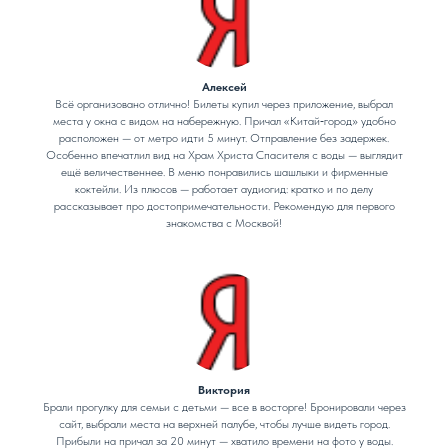
Алексей
Всё организовано отлично! Билеты купил через приложение, выбрал
места у окна с видом на набережную. Причал «Китай‑город» удобно
расположен — от метро идти 5 минут. Отправление без задержек.
Особенно впечатлил вид на Храм Христа Спасителя с воды — выглядит
ещё величественнее. В меню понравились шашлыки и фирменные
коктейли. Из плюсов — работает аудиогид: кратко и по делу
рассказывает про достопримечательности. Рекомендую для первого
знакомства с Москвой!
Виктория
Брали прогулку для семьи с детьми — все в восторге! Бронировали через
сайт, выбрали места на верхней палубе, чтобы лучше видеть город.
Прибыли на причал за 20 минут — хватило времени на фото у воды.