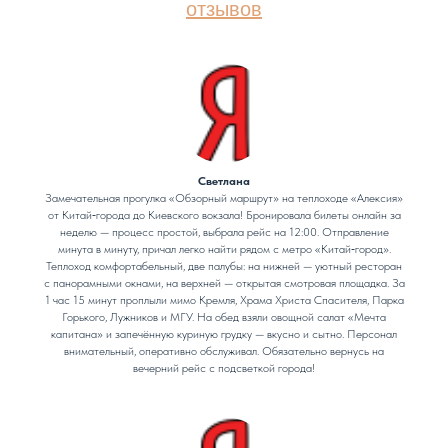
отзывов
Светлана
Замечательная прогулка «Обзорный маршрут» на теплоходе «Алексия»
от Китай‑города до Киевского вокзала! Бронировала билеты онлайн за
неделю — процесс простой, выбрала рейс на 12:00. Отправление
минута в минуту, причал легко найти рядом с метро «Китай‑город».
Теплоход комфортабельный, две палубы: на нижней — уютный ресторан
с панорамными окнами, на верхней — открытая смотровая площадка. За
1 час 15 минут проплыли мимо Кремля, Храма Христа Спасителя, Парка
Горького, Лужников и МГУ. На обед взяли овощной салат «Мечта
капитана» и запечённую куриную грудку — вкусно и сытно. Персонал
внимательный, оперативно обслуживал. Обязательно вернусь на
вечерний рейс с подсветкой города!