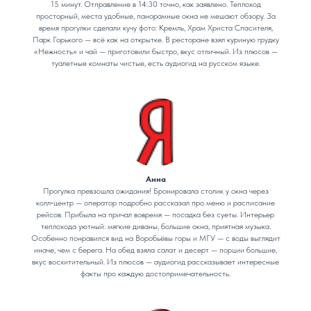
15 минут. Отправление в 14:30 точно, как заявлено. Теплоход
просторный, места удобные, панорамные окна не мешают обзору. За
время прогулки сделали кучу фото: Кремль, Храм Христа Спасителя,
Парк Горького — всё как на открытке. В ресторане взял куриную грудку
«Нежность» и чай — приготовили быстро, вкус отличный. Из плюсов —
туалетные комнаты чистые, есть аудиогид на русском языке.
Анна
Прогулка превзошла ожидания! Бронировала столик у окна через
колл‑центр — оператор подробно рассказал про меню и расписание
рейсов. Прибыла на причал вовремя — посадка без суеты. Интерьер
теплохода уютный: мягкие диваны, большие окна, приятная музыка.
Особенно понравился вид на Воробьёвы горы и МГУ — с воды выглядит
иначе, чем с берега. На обед взяла салат и десерт — порции большие,
вкус восхитительный. Из плюсов — аудиогид рассказывает интересные
факты про каждую достопримечательность.