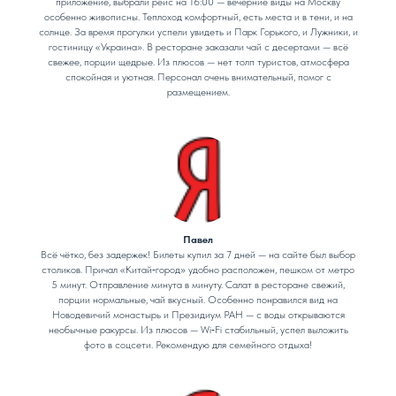
приложение, выбрали рейс на 16:00 — вечерние виды на Москву
особенно живописны. Теплоход комфортный, есть места и в тени, и на
солнце. За время прогулки успели увидеть и Парк Горького, и Лужники, и
гостиницу «Украина». В ресторане заказали чай с десертами — всё
свежее, порции щедрые. Из плюсов — нет толп туристов, атмосфера
спокойная и уютная. Персонал очень внимательный, помог с
размещением.
Павел
Всё чётко, без задержек! Билеты купил за 7 дней — на сайте был выбор
столиков. Причал «Китай‑город» удобно расположен, пешком от метро
5 минут. Отправление минута в минуту. Салат в ресторане свежий,
порции нормальные, чай вкусный. Особенно понравился вид на
Новодевичий монастырь и Президиум РАН — с воды открываются
необычные ракурсы. Из плюсов — Wi‑Fi стабильный, успел выложить
фото в соцсети. Рекомендую для семейного отдыха!