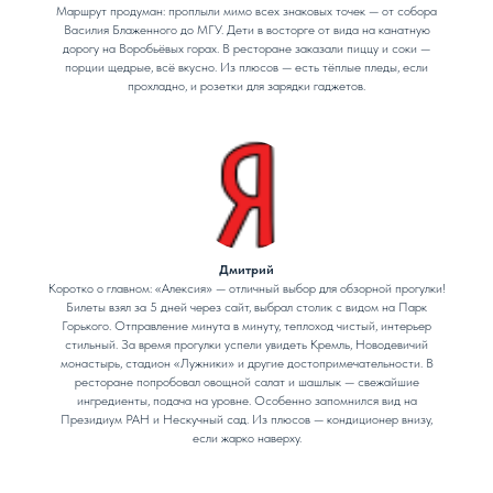
Маршрут продуман: проплыли мимо всех знаковых точек — от собора
Василия Блаженного до МГУ. Дети в восторге от вида на канатную
дорогу на Воробьёвых горах. В ресторане заказали пиццу и соки —
порции щедрые, всё вкусно. Из плюсов — есть тёплые пледы, если
прохладно, и розетки для зарядки гаджетов.
Дмитрий
Коротко о главном: «Алексия» — отличный выбор для обзорной прогулки!
Билеты взял за 5 дней через сайт, выбрал столик с видом на Парк
Горького. Отправление минута в минуту, теплоход чистый, интерьер
стильный. За время прогулки успели увидеть Кремль, Новодевичий
монастырь, стадион «Лужники» и другие достопримечательности. В
ресторане попробовал овощной салат и шашлык — свежайшие
ингредиенты, подача на уровне. Особенно запомнился вид на
Президиум РАН и Нескучный сад. Из плюсов — кондиционер внизу,
если жарко наверху.