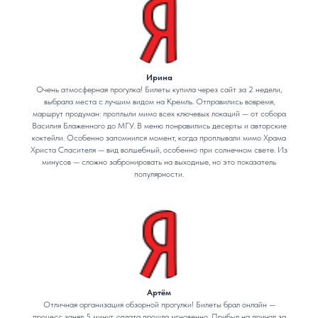
Ирина
Очень атмосферная прогулка! Билеты купила через сайт за 2 недели,
выбрала места с лучшим видом на Кремль. Отправились вовремя,
маршрут продуман: проплыли мимо всех ключевых локаций — от собора
Василия Блаженного до МГУ. В меню понравились десерты и авторские
коктейли. Особенно запомнился момент, когда проплывали мимо Храма
Христа Спасителя — вид волшебный, особенно при солнечном свете. Из
минусов — сложно забронировать на выходные, но это показатель
популярности.
Артём
Отличная организация обзорной прогулки! Билеты брал онлайн —
процесс занял 5 минут, оплата прошла мгновенно. Прибыл на причал за