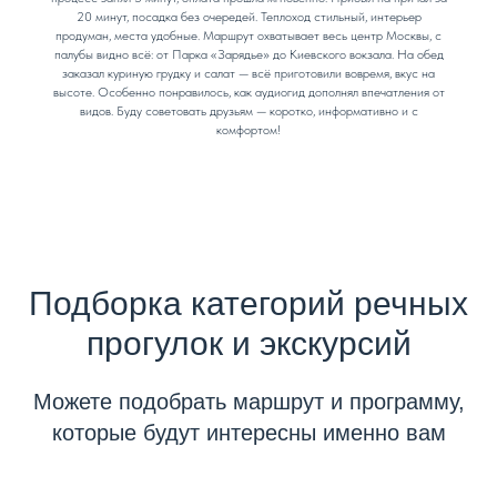
20 минут, посадка без очередей. Теплоход стильный, интерьер
продуман, места удобные. Маршрут охватывает весь центр Москвы, с
палубы видно всё: от Парка «Зарядье» до Киевского вокзала. На обед
заказал куриную грудку и салат — всё приготовили вовремя, вкус на
высоте. Особенно понравилось, как аудиогид дополнял впечатления от
видов. Буду советовать друзьям — коротко, информативно и с
комфортом!
Подборка категорий речных
прогулок и экскурсий
Можете подобрать маршрут и программу,
которые будут интересны именно вам