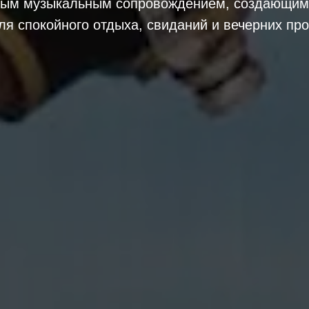
вым музыкальным сопровождением, создающим
я спокойного отдыха, свиданий и вечерних про