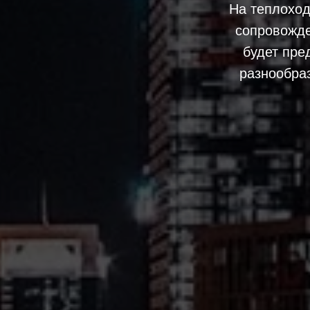
На теплоход
сопровожде
будет пре
разнообра