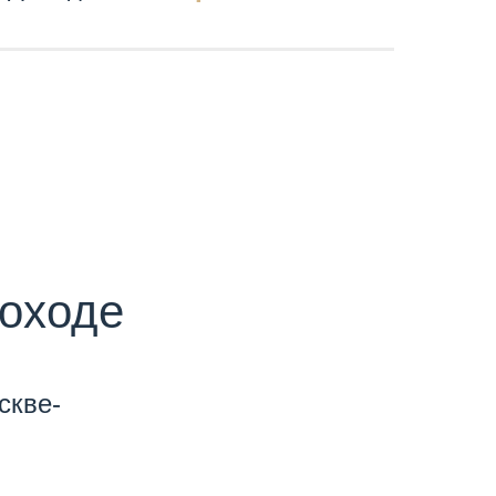
лоходе
скве-