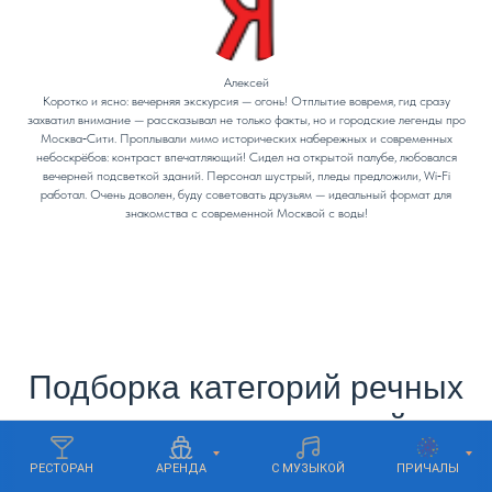
Алексей
Коротко и ясно: вечерняя экскурсия — огонь! Отплытие вовремя, гид сразу
захватил внимание — рассказывал не только факты, но и городские легенды про
Москва‑Сити. Проплывали мимо исторических набережных и современных
небоскрёбов: контраст впечатляющий! Сидел на открытой палубе, любовался
вечерней подсветкой зданий. Персонал шустрый, пледы предложили, Wi‑Fi
работал. Очень доволен, буду советовать друзьям — идеальный формат для
знакомства с современной Москвой с воды!
Подборка категорий речных
прогулок и экскурсий
РЕСТОРАН
АРЕНДА
С МУЗЫКОЙ
ПРИЧАЛЫ
Можете подобрать маршрут и программу,