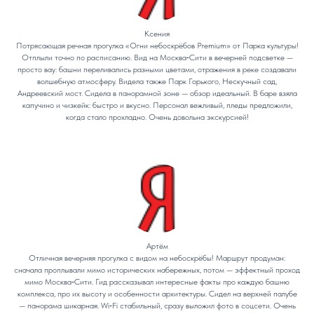
Ксения
Потрясающая речная прогулка «Огни небоскрёбов Premium» от Парка культуры!
Отплыли точно по расписанию. Вид на Москва‑Сити в вечерней подсветке —
просто вау: башни переливались разными цветами, отражения в реке создавали
волшебную атмосферу. Видела также Парк Горького, Нескучный сад,
Андреевский мост. Сидела в панорамной зоне — обзор идеальный. В баре взяла
капучино и чизкейк: быстро и вкусно. Персонал вежливый, пледы предложили,
когда стало прохладно. Очень довольна экскурсией!
Артём
Отличная вечерняя прогулка с видом на небоскрёбы! Маршрут продуман:
сначала проплывали мимо исторических набережных, потом — эффектный проход
мимо Москва‑Сити. Гид рассказывал интересные факты про каждую башню
комплекса, про их высоту и особенности архитектуры. Сидел на верхней палубе
— панорама шикарная. Wi‑Fi стабильный, сразу выложил фото в соцсети. Очень