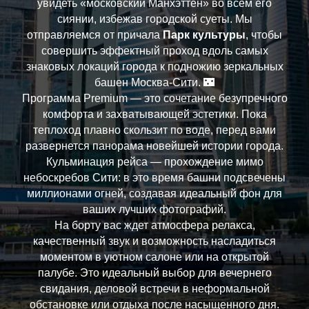
увидеть «московский Манхэттен» во всем его
сиянии, избежав городской суеты. Мы
отправляемся от причала
Парк культуры
, чтобы
совершить эффектный проход вдоль самых
знаковых локаций города к подножию зеркальных
башен Москва-Сити. 🌃
Программа Premium — это сочетание безупречного
комфорта и захватывающей эстетики. Пока
теплоход плавно скользит по воде, перед вами
развернется панорама новейшей истории города.
Кульминация рейса — прохождение мимо
небоскребов Сити: в это время башни подсвечены
миллионами огней, создавая идеальный фон для
ваших лучших фотографий.
На борту вас ждет атмосфера релакса,
качественный звук и возможность насладиться
моментом в уютном салоне или на открытой
палубе. Это идеальный выбор для вечернего
свидания, деловой встречи в неформальной
обстановке или отдыха после насыщенного дня.