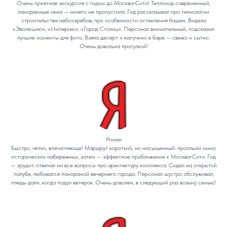
Очень приятная экскурсия с гидом до Москва‑Сити! Теплоход современный,
панорамные окна — ничего не пропустила. Гид рассказывал про технологии
строительства небоскрёбов, про особенности остекления башен. Видела
«Эволюцию», «Империю», «Город Столиц». Персонал внимательный, подсказал
лучшие моменты для фото. Взяла десерт и капучино в баре — свежо и сытно.
Очень довольна прогулкой!
Роман
Быстро, чётко, впечатляюще! Маршрут короткий, но насыщенный: проплыли мимо
исторических набережных, затем — эффектное приближение к Москва‑Сити. Гид
— эрудит, отвечал на все вопросы про архитектуру комплекса. Сидел на открытой
палубе, любовался панорамой вечернего города. Персонал шустро обслуживал,
пледы дали, когда подул ветерок. Очень доволен, в следующий раз возьму семью!