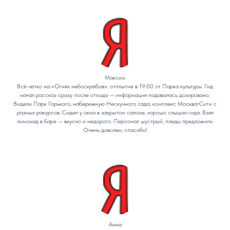
Максим
Всё чётко на «Огнях небоскрёбов»: отплытие в 19:00 от Парка культуры. Гид
начал рассказ сразу после отхода — информация подавалась дозировано.
Видели Парк Горького, набережную Нескучного сада, комплекс Москва‑Сити с
разных ракурсов. Сидел у окна в закрытом салоне, хорошо слышал гида. Взял
лимонад в баре — вкусно и недорого. Персонал шустрый, пледы предложили.
Очень доволен, спасибо!
Анна