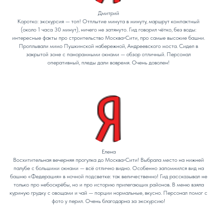
Дмитрий
Коротко: экскурсия — топ! Отплытие минута в минуту, маршрут компактный
(около 1 часа 30 минут), ничего не затянуто. Гид говорил чётко, без воды:
интересные факты про строительство Москва‑Сити, про самые высокие башни.
Проплывали мимо Пушкинской набережной, Андреевского моста. Сидел в
закрытой зоне с панорамными окнами — обзор отличный. Персонал
оперативный, пледы дали вовремя. Очень доволен!
Елена
Восхитительная вечерняя прогулка до Москва‑Сити! Выбрала место на нижней
палубе с большими окнами — всё отлично видно. Особенно запомнился вид на
башню «Федерация» в ночной подсветке: так величественно! Гид рассказывал не
только про небоскрёбы, но и про историю прилегающих районов. В меню взяла
куриную грудку с овощами и чай — порции нормальные, вкусно. Персонал помог с
фото у перил. Очень благодарна за экскурсию!