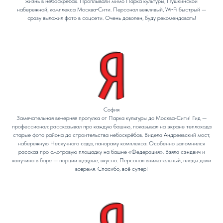
жизнь в небоскрёбах. Проплывали мимо Парка культуры, Пушкинской
набережной, комплекса Москва‑Сити. Персонал вежливый, Wi‑Fi быстрый —
сразу выложил фото в соцсети. Очень доволен, буду рекомендовать!
София
Замечательная вечерняя прогулка от Парка культуры до Москва‑Сити! Гид —
профессионал: рассказывал про каждую башню, показывал на экране теплохода
старые фото района до строительства небоскрёбов. Видела Андреевский мост,
набережную Нескучного сада, панораму комплекса. Особенно запомнился
рассказ про смотровую площадку на башне «Федерация». Взяла сэндвич и
капучино в баре — порции щедрые, вкусно. Персонал внимательный, пледы дали
вовремя. Спасибо, всё супер!