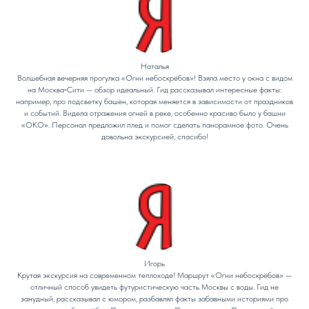
Наталья
Волшебная вечерняя прогулка «Огни небоскрёбов»! Взяла место у окна с видом
на Москва‑Сити — обзор идеальный. Гид рассказывал интересные факты:
например, про подсветку башен, которая меняется в зависимости от праздников
и событий. Видела отражения огней в реке, особенно красиво было у башни
«ОКО». Персонал предложил плед и помог сделать панорамное фото. Очень
довольна экскурсией, спасибо!
Игорь
Крутая экскурсия на современном теплоходе! Маршрут «Огни небоскрёбов» —
отличный способ увидеть футуристическую часть Москвы с воды. Гид не
занудный, рассказывал с юмором, разбавлял факты забавными историями про