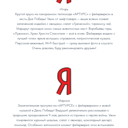
Игорь
Крутой круиз на панорамном теплоходе «АРТУРС» с фейерверком в
честь Дня Победы! Ужин от шеф‑повара — выше всяких похвал:
запечённая индейка с овощами, салат «Греческий», тирамису, чай.
Маршрут проходил мимо самых живописных мест: Воробьёвы горы,
«Лужники», Храм Христа Спасителя — всё в огнях. Фейерверк видели с
лучшей точки: яркие вспышки, отражения, патриотическая музыка.
Персонал вежливый, Wi‑Fi быстрый — сразу выложил фото в соцсети.
Очень доволен, буду рекомендовать друзьям!
Марина
Замечательная прогулка на «АРТУРСЕ» с фейерверками и живой
музыкой в День Победы! Ведущий увлекательно рассказывал о
традициях празднования 9 мая, делился историями о героях войны. Ужин
понравился: куриный шашлык, салат с авокадо, шоколадный десерт,
лимонад. Особенно запомнился момент фейерверка: огни вспыхивали