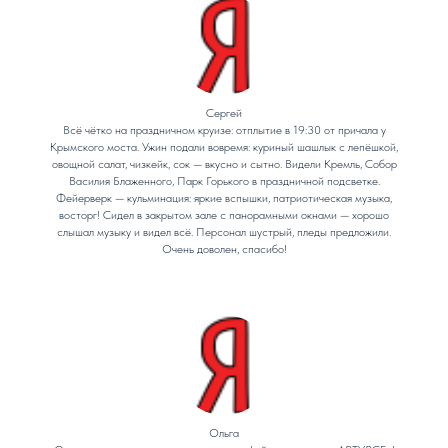
Сергей
Всё чётко на праздничном круизе: отплытие в 19:30 от причала у
Крымского моста. Ужин подали вовремя: куриный шашлык с лепёшкой,
овощной салат, чизкейк, сок — вкусно и сытно. Видели Кремль, Собор
Василия Блаженного, Парк Горького в праздничной подсветке.
Фейерверк — кульминация: яркие вспышки, патриотическая музыка,
восторг! Сидел в закрытом зале с панорамными окнами — хорошо
слышал музыку и видел всё. Персонал шустрый, пледы предложили.
Очень доволен, спасибо!
Ольга