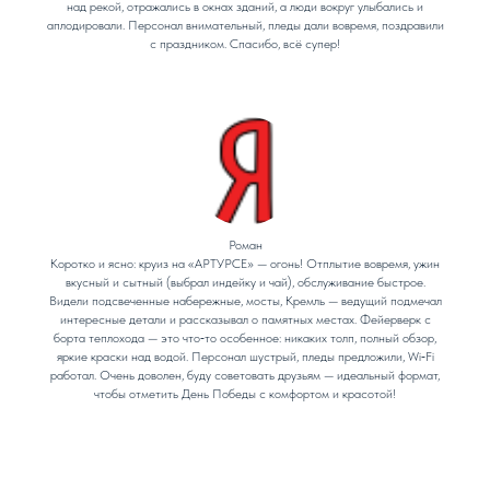
над рекой, отражались в окнах зданий, а люди вокруг улыбались и
аплодировали. Персонал внимательный, пледы дали вовремя, поздравили
с праздником. Спасибо, всё супер!
Роман
Коротко и ясно: круиз на «АРТУРСЕ» — огонь! Отплытие вовремя, ужин
вкусный и сытный (выбрал индейку и чай), обслуживание быстрое.
Видели подсвеченные набережные, мосты, Кремль — ведущий подмечал
интересные детали и рассказывал о памятных местах. Фейерверк с
борта теплохода — это что‑то особенное: никаких толп, полный обзор,
яркие краски над водой. Персонал шустрый, пледы предложили, Wi‑Fi
работал. Очень доволен, буду советовать друзьям — идеальный формат,
чтобы отметить День Победы с комфортом и красотой!