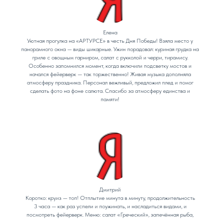
Елена
Уютная прогулка на «АРТУРСЕ» в честь Дня Победы! Взяла место у
панорамного окна — виды шикарные. Ужин порадовал: куриная грудка на
гриле с овощным гарниром, салат с рукколой и черри, тирамису.
Особенно запомнился момент, когда включили подсветку мостов и
начался фейерверк — так торжественно! Живая музыка дополняла
атмосферу праздника. Персонал вежливый, предложил плед и помог
сделать фото на фоне салюта. Спасибо за атмосферу единства и
памяти!
Дмитрий
Коротко: круиз — топ! Отплытие минута в минуту, продолжительность
3 часа — как раз успели и поужинать, и насладиться видами, и
посмотреть фейерверк. Меню: салат «Греческий», запечённая рыба,