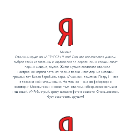
Михаил
Отличный круиз на «АРТУРСЕ» 9 мая! Сначала наслаждался ужином:
выбрал стейк из говядины с картофелем по‑деревенски и свежий салат
— порции щедрые, вкусно. Живая музыка создавала отличное
настроение: играли патриотические песни и популярные мелодии
прошлых лет. Видел Воробьёвы горы, «Лужники», памятник Петру I — всё
в праздничной иллюминации. Но главное — вид на фейерверк с
акватории Москвы‑реки: никаких толп, отличный обзор, яркие вспышки
над водой. Wi‑Fi быстрый, сразу выложил фото в соцсети. Очень доволен,
буду советовать друзьям!