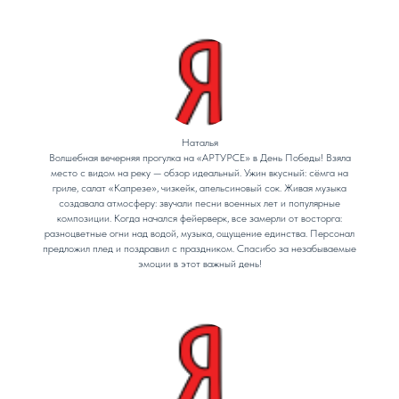
Наталья
Волшебная вечерняя прогулка на «АРТУРСЕ» в День Победы! Взяла
место с видом на реку — обзор идеальный. Ужин вкусный: сёмга на
гриле, салат «Капрезе», чизкейк, апельсиновый сок. Живая музыка
создавала атмосферу: звучали песни военных лет и популярные
композиции. Когда начался фейерверк, все замерли от восторга:
разноцветные огни над водой, музыка, ощущение единства. Персонал
предложил плед и поздравил с праздником. Спасибо за незабываемые
эмоции в этот важный день!