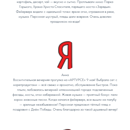
картофель, десерт, чай — вкусно и сытно. Проплывали мимо Парка
Горького, Храма Христа Спасителя, парящего моста «Зарядья».
Фейерверк видели с идеальной точки: яркие огни, отражения в реке,
музыка. Персонал шустрый, пледы дали вовремя. Очень доволен
праздником на воде!
Анна
Восхитительная вечерняя прогулка на «АРТУРСЕ» 9 мая! Выбрала сет с
морепродуктами — всё свежо и ароматно, обслуживание быстрое. Пока
плыли, любовалась вечерней иллюминацией города: подсвеченные
фасады, мосты, огни набережной. Живая музыка — приятный бонус: пели
хором знакомые песни. Когда начался фейерверк, все вышли на палубу
— зрелище незабываемое! Персонал предложил тёплый плед и
поздравил с Днём Победы. Очень благодарна за такой душевный вечер!