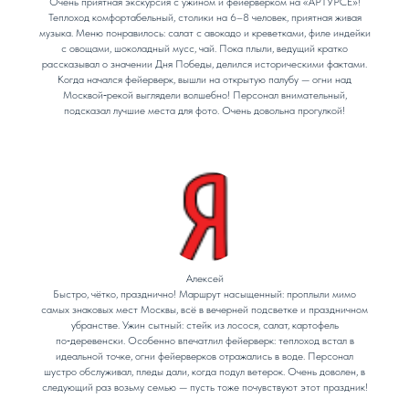
Очень приятная экскурсия с ужином и фейерверком на «АРТУРСЕ»!
Теплоход комфортабельный, столики на 6–8 человек, приятная живая
музыка. Меню понравилось: салат с авокадо и креветками, филе индейки
с овощами, шоколадный мусс, чай. Пока плыли, ведущий кратко
рассказывал о значении Дня Победы, делился историческими фактами.
Когда начался фейерверк, вышли на открытую палубу — огни над
Москвой‑рекой выглядели волшебно! Персонал внимательный,
подсказал лучшие места для фото. Очень довольна прогулкой!
Алексей
Быстро, чётко, празднично! Маршрут насыщенный: проплыли мимо
самых знаковых мест Москвы, всё в вечерней подсветке и праздничном
убранстве. Ужин сытный: стейк из лосося, салат, картофель
по‑деревенски. Особенно впечатлил фейерверк: теплоход встал в
идеальной точке, огни фейерверков отражались в воде. Персонал
шустро обслуживал, пледы дали, когда подул ветерок. Очень доволен, в
следующий раз возьму семью — пусть тоже почувствуют этот праздник!