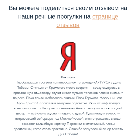
Вы можете поделиться своим отзывом на
наши речные прогулки на
странице
отзывов
Виктория
Незабываемая прогулка на панорамном теплоходе «АРТУРС» в День
Победы! Отплыли от Крымского моста вовремя — сразу окунулась в
праздничную атмосферу: звучит живая музыка, теплоход плавно скользит
по реке. Пока плыли, любовалась видами: Парк Горького, Нескучный сад,
Храм Христа Спасителя в вечерней подсветке. Ужин от шеф‑повара
впечатлил: салат «Цезарь», запечённая сёмга с овощами и шоколадный
десерт — всё очень вкусно и подано с душой. Кульминация вечера —
потрясающий фейерверк над Москвой‑рекой: огни отражались в воде,
создавая волшебную картину. Персонал внимательный, пледы
предложили, когда стало прохладно. Спасибо за чудесный вечер в честь
Дня Победы!