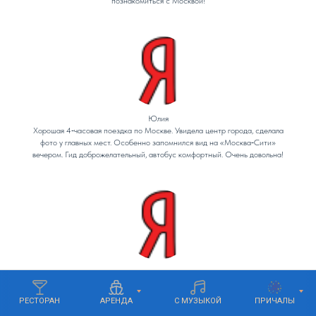
познакомиться с Москвой!
Юлия
Хорошая 4‑часовая поездка по Москве. Увидела центр города, сделала
фото у главных мест. Особенно запомнился вид на «Москва‑Сити»
вечером. Гид доброжелательный, автобус комфортный. Очень довольна!
Виктор
Коротко и ясно: экскурсия — волшебство! Увидел всё: от Кремля до
«Москва‑Сити». Маршрут продуман, остановки в красивых местах, гид
РЕСТОРАН
АРЕНДА
С МУЗЫКОЙ
ПРИЧАЛЫ
не утомлял рассказами. Автобус удобный, тепло и чисто. Очень доволен,