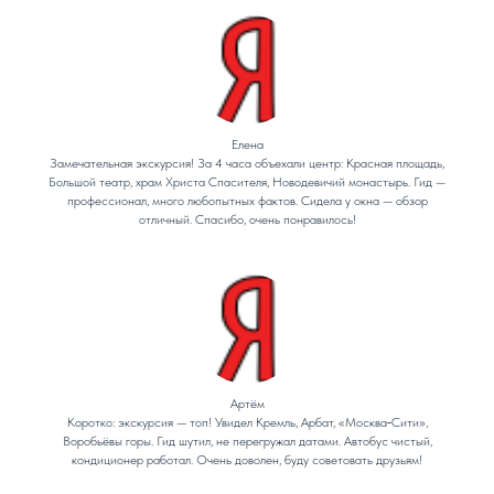
Елена
Замечательная экскурсия! За 4 часа объехали центр: Красная площадь,
Большой театр, храм Христа Спасителя, Новодевичий монастырь. Гид —
профессионал, много любопытных фактов. Сидела у окна — обзор
отличный. Спасибо, очень понравилось!
Артём
Коротко: экскурсия — топ! Увидел Кремль, Арбат, «Москва‑Сити»,
Воробьёвы горы. Гид шутил, не перегружал датами. Автобус чистый,
кондиционер работал. Очень доволен, буду советовать друзьям!