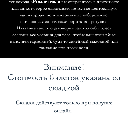
теплохода
«Романтика»
вы отправитесь в длительное
плавание, которое охватывает не только центральную
часть города, но и живописные набережные,
остающиеся за рамками коротких прогулок.
Название теплохода говорит само за себя: здесь
созданы все условия для того, чтобы ваш отдых был
наполнен гармонией, будь то семейный выходной или
свидание под плеск волн.
Внимание!
Стоимость билетов указана со
скидкой
Скидки действуют только при покупке
онлайн!