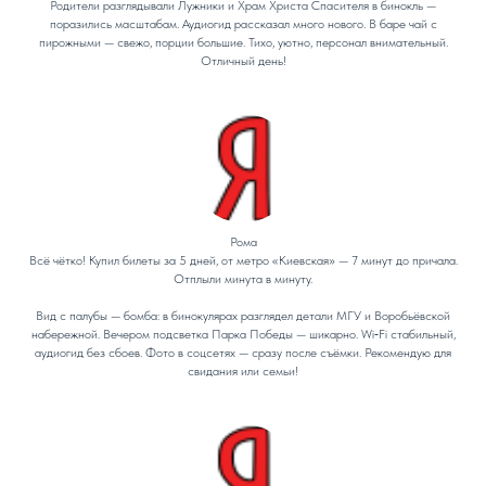
Родители разглядывали Лужники и Храм Христа Спасителя в бинокль —
поразились масштабам. Аудиогид рассказал много нового. В баре чай с
пирожными — свежо, порции большие. Тихо, уютно, персонал внимательный.
Отличный день!
Рома
Всё чётко! Купил билеты за 5 дней, от метро «Киевская» — 7 минут до причала.
Отплыли минута в минуту.
Вид с палубы — бомба: в бинокулярах разглядел детали МГУ и Воробьёвской
набережной. Вечером подсветка Парка Победы — шикарно. Wi‑Fi стабильный,
аудиогид без сбоев. Фото в соцсетях — сразу после съёмки. Рекомендую для
свидания или семьи!