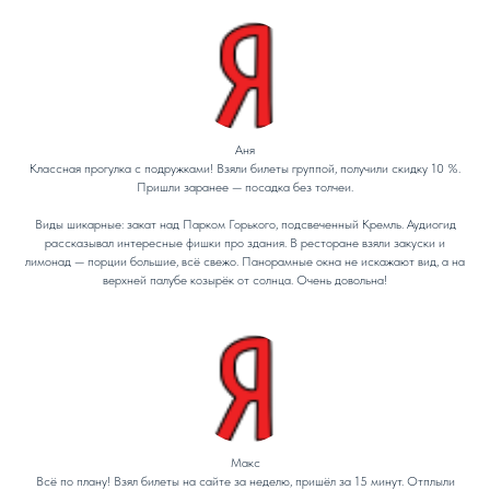
Аня
Классная прогулка с подружками! Взяли билеты группой, получили скидку 10 %.
Пришли заранее — посадка без толчеи.
Виды шикарные: закат над Парком Горького, подсвеченный Кремль. Аудиогид
рассказывал интересные фишки про здания. В ресторане взяли закуски и
лимонад — порции большие, всё свежо. Панорамные окна не искажают вид, а на
верхней палубе козырёк от солнца. Очень довольна!
Макс
Всё по плану! Взял билеты на сайте за неделю, пришёл за 15 минут. Отплыли