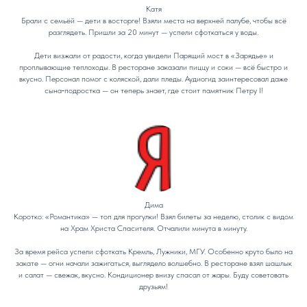
Катя
Брали с семьёй — дети в восторге! Взяли места на верхней палубе, чтобы всё
разглядеть. Пришли за 20 минут — успели сфоткаться у воды.
Дети визжали от радости, когда увидели Парящий мост в «Зарядье» и
проплывающие теплоходы. В ресторане заказали пиццу и соки — всё быстро и
вкусно. Персонал помог с коляской, дали пледы. Аудиогид заинтересовал даже
сына‑подростка — он теперь знает, где стоит памятник Петру I!
Дима
Коротко: «Романтика» — топ для прогулки! Взял билеты за неделю, столик с видом
на Храм Христа Спасителя. Отчалили минута в минуту.
За время рейса успели сфоткать Кремль, Лужники, МГУ. Особенно круто было на
закате — огни начали зажигаться, выглядело волшебно. В ресторане взял шашлык
и салат — свежак, вкусно. Кондиционер внизу спасал от жары. Буду советовать
друзьям!