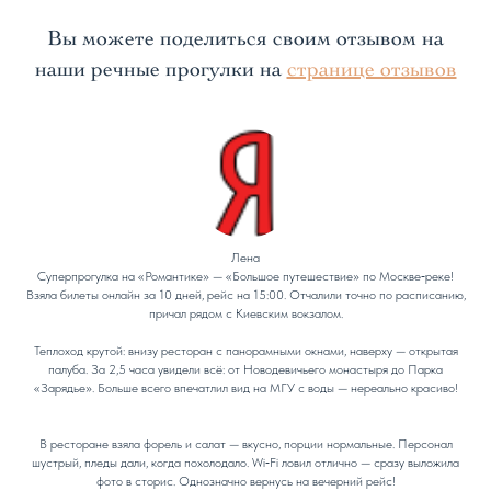
Вы можете поделиться своим отзывом на
наши речные прогулки на
странице отзывов
Лена
Суперпрогулка на «Романтике» — «Большое путешествие» по Москве‑реке!
Взяла билеты онлайн за 10 дней, рейс на 15:00. Отчалили точно по расписанию,
причал рядом с Киевским вокзалом.
Теплоход крутой: внизу ресторан с панорамными окнами, наверху — открытая
палуба. За 2,5 часа увидели всё: от Новодевичьего монастыря до Парка
«Зарядье». Больше всего впечатлил вид на МГУ с воды — нереально красиво!
В ресторане взяла форель и салат — вкусно, порции нормальные. Персонал
шустрый, пледы дали, когда похолодало. Wi‑Fi ловил отлично — сразу выложила
фото в сторис. Однозначно вернусь на вечерний рейс!