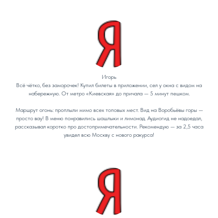
Игорь
Всё чётко, без заморочек! Купил билеты в приложении, сел у окна с видом на
набережную. От метро «Киевская» до причала — 5 минут пешком.
Маршрут огонь: проплыли мимо всех топовых мест. Вид на Воробьёвы горы —
просто вау! В меню понравились шашлыки и лимонад. Аудиогид не надоедал,
рассказывал коротко про достопримечательности. Рекомендую — за 2,5 часа
увидел всю Москву с нового ракурса!