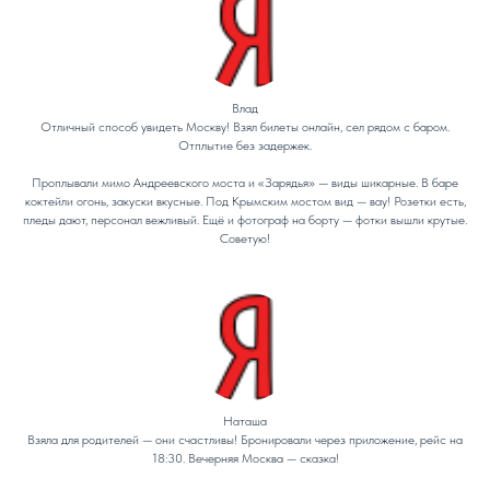
Влад
Отличный способ увидеть Москву! Взял билеты онлайн, сел рядом с баром.
Отплытие без задержек.
Проплывали мимо Андреевского моста и «Зарядья» — виды шикарные. В баре
коктейли огонь, закуски вкусные. Под Крымским мостом вид — вау! Розетки есть,
пледы дают, персонал вежливый. Ещё и фотограф на борту — фотки вышли крутые.
Советую!
Наташа
Взяла для родителей — они счастливы! Бронировали через приложение, рейс на
18:30. Вечерняя Москва — сказка!