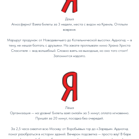
Даша
Атмосферно! Взяла билеты за 3 недели, места с видом на Кремль. Отплыли
вовремя.
Маршрут продуман: от Новодевичьего до Котельнической высотки. Аудиогид — в
тему, не мешал болтать с друзьями. На закате проплывали мимо Храма Христа
Спасителя — вид волшебный. Сложно взять на выходные, но оно того стоит!
Запомнится надолго.
Лёша
Организация — на уровне! Билеты взял онлайн за 5 минут, оплата мгновенно.
Пришёл за 20 минут, посадка без очередей.
За 2,5 часа охватил всю Москву: от Воробьёвых гор до «Зарядья». Аудиогид
помог разобраться в истории зданий. Вечером подсветка — просто вау! В баре