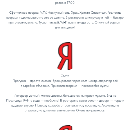
ровно в 17:00.
Сфоткал всё подряд: МГУ, Нескучный сад, Храм Христа Спасителя. Аудиогид
вовремя подсказывал, что это за здание. В ресторане взял грудку и чай — быстро
приготовили, вкусно. Туалет чистый, Wi‑Fi ловит, пледы есть. Отличный вариант
для выходных!
Света
Прогулка — просто сказка! Бронировала через колл‑центр, оператор всё
подробно объяснил. Приехала вовремя — посадка без суеты.
Интерьер уютный: мягкие диваны, большие окна, играет музыка. Вид на
Президиум РАН с воды — необычно! В ресторане взяла салат и десерт — порции
щедрые, вкусно. Наверху козырёк от солнца, внизу прохладно. Аудиогид не
отвлекал, но дополнял впечатления. Очень понравилось!