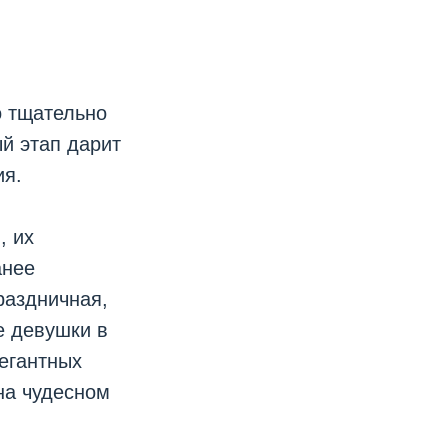
о тщательно
й этап дарит
ия.
, их
анее
раздничная,
е девушки в
егантных
на чудесном