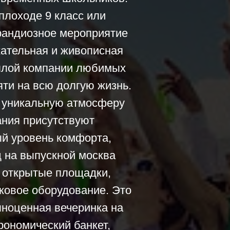
плоходе 9 класс или
грандиозное мероприятие
ательная и живописная
еплой компании любимых
яти на всю долгую жизнь.
е уникальную атмосферу
ания присутствуют
й уровень комфорта,
 на выпускной москва
 открытые площадки,
ковое оборудование. Это
лноценная вечеринка на
ономический банкет,