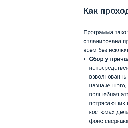
Как прохо
Программа таког
спланирована п
всем без исклю
Сбор у прича
непосредствен
взволнованные
назначенного,
волшебная ат
потрясающих ш
костюмах дел
фоне сверкаю