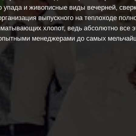
о упада и живописные виды вечерней, свер
рганизация выпускного на теплоходе полно
зматывающих хлопот, ведь абсолютно все э
опытными менеджерами до самых мельчайш