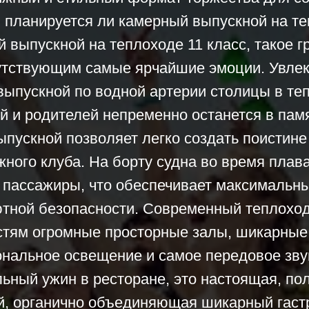
, планируется ли камерный выпускной на те
выпускной на теплоходе 11 класс, такое 
сутствующим самые ярчайшие эмоции. Увлек
 выпускной по водной артерии столицы в т
й и родителей непременно останется в пам
ыпускной позволяет легко создать поистин
жного клуба. На борту судна во время плав
 пассажиры, что обеспечивает максимальны
ютной безопасности. Современный теплоход
остям огромные просторные залы, шикарные
альное освещение и самое передовое зву
льный ужин в ресторане, это настоящая, по
й, органично объединяющая шикарный гастр