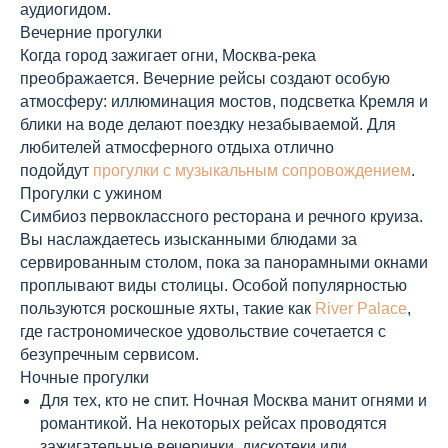
аудиогидом.
Вечерние прогулки
Когда город зажигает огни, Москва-река
преображается. Вечерние рейсы создают особую
атмосферу: иллюминация мостов, подсветка Кремля и
блики на воде делают поездку незабываемой. Для
любителей атмосферного отдыха отлично
подойдут
прогулки с музыкальным сопровождением
.
Прогулки с ужином
Симбиоз первоклассного ресторана и речного круиза.
Вы наслаждаетесь изысканными блюдами за
сервированным столом, пока за панорамными окнами
проплывают виды столицы. Особой популярностью
пользуются роскошные яхты, такие как
River Palace
,
где гастрономическое удовольствие сочетается с
безупречным сервисом.
Ночные прогулки
Для тех, кто не спит. Ночная Москва манит огнями и
романтикой. На некоторых рейсах проводятся
зажигательные вечеринки, дискотеки или