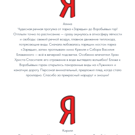
Алина
Чудесная речная прогулка от парка «Зарядье» до Воробьёвых гор!
Отплыли точно по расписанию — сразу окунулась в атмосферу лёгкости
и свободы: свежий речной воздух, плавное движение теплохода,
потрясающие виды. Сначала любовалась парящим мостом парка
«Зарядье», затем проплывали мимо Кремля и Собора Василия
Блаженного — всё в вечерней подсветке. Особенно впечатлил Храм
Христа Спасителя: его отражение в воде выглядело волшебно! Ближе к
Воробьёвым горам открылись панорамные виды на «Лужники» и
канатную дорогу. Персонал внимательный, предложил плед, когда стало
прохладно. Спасибо за прекрасный маршрут и эмоции!
Кирилл