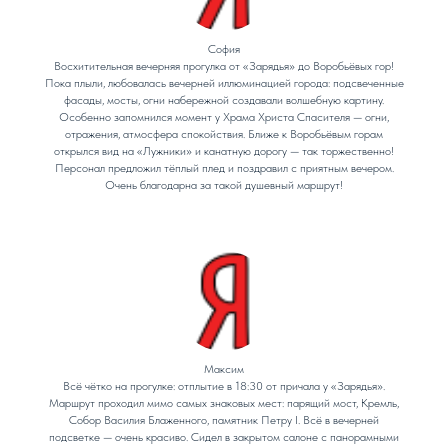
София
Восхитительная вечерняя прогулка от «Зарядья» до Воробьёвых гор!
Пока плыли, любовалась вечерней иллюминацией города: подсвеченные
фасады, мосты, огни набережной создавали волшебную картину.
Особенно запомнился момент у Храма Христа Спасителя — огни,
отражения, атмосфера спокойствия. Ближе к Воробьёвым горам
открылся вид на «Лужники» и канатную дорогу — так торжественно!
Персонал предложил тёплый плед и поздравил с приятным вечером.
Очень благодарна за такой душевный маршрут!
Максим
Всё чётко на прогулке: отплытие в 18:30 от причала у «Зарядья».
Маршрут проходил мимо самых знаковых мест: парящий мост, Кремль,
Собор Василия Блаженного, памятник Петру I. Всё в вечерней
подсветке — очень красиво. Сидел в закрытом салоне с панорамными