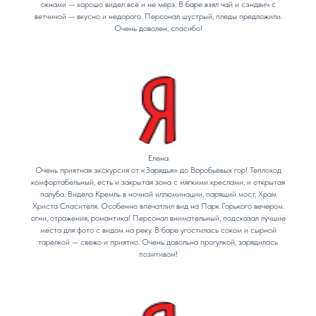
окнами — хорошо видел всё и не мёрз. В баре взял чай и сэндвич с
ветчиной — вкусно и недорого. Персонал шустрый, пледы предложили.
Очень доволен, спасибо!
Елена
Очень приятная экскурсия от «Зарядья» до Воробьёвых гор! Теплоход
комфортабельный, есть и закрытая зона с мягкими креслами, и открытая
палуба. Видела Кремль в ночной иллюминации, парящий мост, Храм
Христа Спасителя. Особенно впечатлил вид на Парк Горького вечером:
огни, отражения, романтика! Персонал внимательный, подсказал лучшие
места для фото с видом на реку. В баре угостилась соком и сырной
тарелкой — свежо и приятно. Очень довольна прогулкой, зарядилась
позитивом!