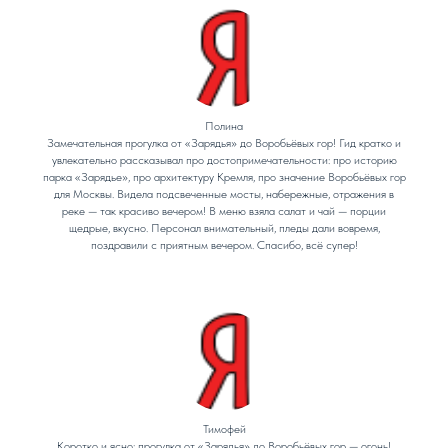
Полина
Замечательная прогулка от «Зарядья» до Воробьёвых гор! Гид кратко и
увлекательно рассказывал про достопримечательности: про историю
парка «Зарядье», про архитектуру Кремля, про значение Воробьёвых гор
для Москвы. Видела подсвеченные мосты, набережные, отражения в
реке — так красиво вечером! В меню взяла салат и чай — порции
щедрые, вкусно. Персонал внимательный, пледы дали вовремя,
поздравили с приятным вечером. Спасибо, всё супер!
Тимофей
Коротко и ясно: прогулка от «Зарядья» до Воробьёвых гор — огонь!