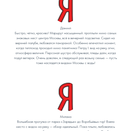
Даниил
Быстро, чётко, красиво! Маршрут насыщенный: проплыли мимо самых
знаковых мест центра Москвы, всё в вечерней подсветке. Сидел на
верхней палубе, любовался панорамой. Особенно впечатлил момент,
когда теплоход проходил мимо памятника Петру I: вид на реку, огни,
атмосфера величия. Персонал шустро обслуживал, пледы дали, когда
подул ветерок. Очень доволен, в следующий раз возьму семью — пусть
тоже насладятся видами Москвы с воды!
Милана
Волшебная прогулка от парка «Зарядье» до Воробьёвых гор! Взяла
место с видом на реку — обзор идеальный. Пока плыли, любовалась