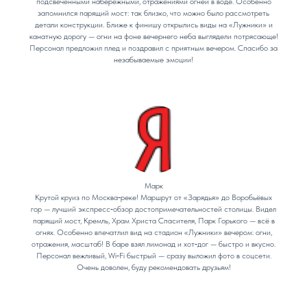
подсвеченными набережными, отражениями огней в воде. Особенно
запомнился парящий мост: так близко, что можно было рассмотреть
детали конструкции. Ближе к финишу открылись виды на «Лужники» и
канатную дорогу — огни на фоне вечернего неба выглядели потрясающе!
Персонал предложил плед и поздравил с приятным вечером. Спасибо за
незабываемые эмоции!
Марк
Крутой круиз по Москва‑реке! Маршрут от «Зарядья» до Воробьёвых
гор — лучший экспресс‑обзор достопримечательностей столицы. Видел
парящий мост, Кремль, Храм Христа Спасителя, Парк Горького — всё в
огнях. Особенно впечатлил вид на стадион «Лужники» вечером: огни,
отражения, масштаб! В баре взял лимонад и хот‑дог — быстро и вкусно.
Персонал вежливый, Wi‑Fi быстрый — сразу выложил фото в соцсети.
Очень доволен, буду рекомендовать друзьям!