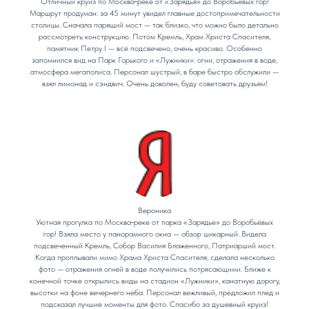
Отличный круиз по Москва‑реке от «Зарядья» до Воробьёвых гор!
Маршрут продуман: за 45 минут увидел главные достопримечательности
столицы. Сначала парящий мост — так близко, что можно было детально
рассмотреть конструкцию. Потом Кремль, Храм Христа Спасителя,
памятник Петру I — всё подсвечено, очень красиво. Особенно
запомнился вид на Парк Горького и «Лужники»: огни, отражения в воде,
атмосфера мегаполиса. Персонал шустрый, в баре быстро обслужили —
взял лимонад и сэндвич. Очень доволен, буду советовать друзьям!
Вероника
Уютная прогулка по Москва‑реке от парка «Зарядье» до Воробьёвых
гор! Взяла место у панорамного окна — обзор шикарный. Видела
подсвеченный Кремль, Собор Василия Блаженного, Патриарший мост.
Когда проплывали мимо Храма Христа Спасителя, сделала несколько
фото — отражения огней в воде получились потрясающими. Ближе к
конечной точке открылись виды на стадион «Лужники», канатную дорогу,
высотки на фоне вечернего неба. Персонал вежливый, предложил плед и
подсказал лучшие моменты для фото. Спасибо за душевный круиз!