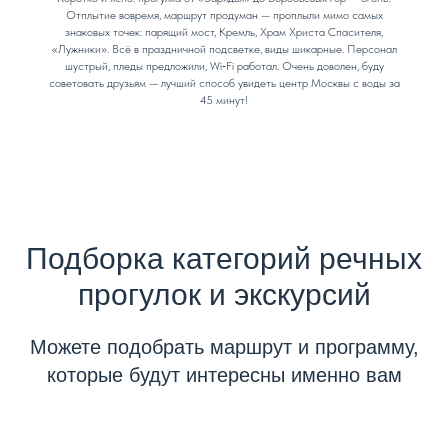
Отплытие вовремя, маршрут продуман — проплыли мимо самых
знаковых точек: парящий мост, Кремль, Храм Христа Спасителя,
«Лужники». Всё в праздничной подсветке, виды шикарные. Персонал
шустрый, пледы предложили, Wi‑Fi работал. Очень доволен, буду
советовать друзьям — лучший способ увидеть центр Москвы с воды за
45 минут!
Подборка категорий речных
прогулок и экскурсий
Можете подобрать маршрут и программу,
которые будут интересны именно вам