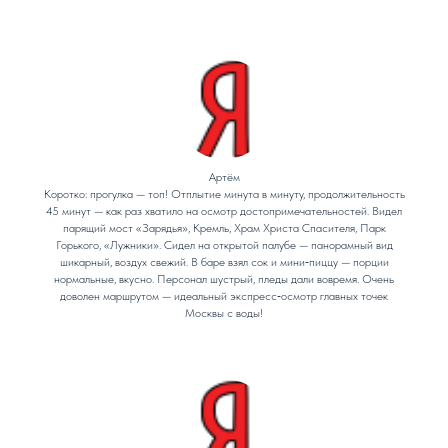
Артём
Коротко: прогулка — топ! Отплытие минута в минуту, продолжительность
45 минут — как раз хватило на осмотр достопримечательностей. Видел
парящий мост «Зарядья», Кремль, Храм Христа Спасителя, Парк
Горького, «Лужники». Сидел на открытой палубе — панорамный вид
шикарный, воздух свежий. В баре взял сок и мини‑пиццу — порции
нормальные, вкусно. Персонал шустрый, пледы дали вовремя. Очень
доволен маршрутом — идеальный экспресс‑осмотр главных точек
Москвы с воды!